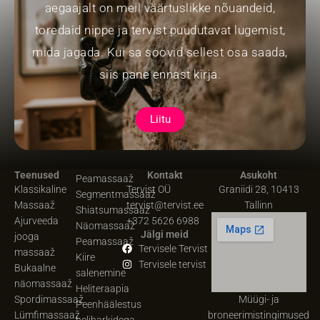
aegaajalt on meil väärtuslikke nõuandeid,
toredaid nippe ja tervist puudutavat lugemist,
mida jagada. Kui sa soovid sellest osa saada,
siis pane ennast kirja.
Liitu
Teenused
Kontakt
Asukoht
Peamassaaž
Klassikaline
Tervist OÜ
Graniidi 28, 10413
Segmentmassaaž
Massaaž
tervist@tervist.ee
Tallinn
Shiatsumassaaž
Ajurveeda
+372 5626 6988
Näomassaaž
Jälgi meid
jooga
Peamassaaž
Tervisele Tervist
massaaž
Kiire
Tervisele tervist
Bukaalne
salenemine
näomassaaž
Heliteraapia
Spordimassaaž
Müügi- ja
Peenhäälestus
Lümfimassaaž
broneerimistingimused
heliharkidega